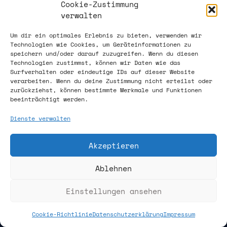
Cookie-Richtlinie
Cookie-Zustimmung
verwalten
(EU)
Um dir ein optimales Erlebnis zu bieten, verwenden wir
Technologien wie Cookies, um Geräteinformationen zu
Datenschutzerklärung
speichern und/oder darauf zuzugreifen. Wenn du diesen
Technologien zustimmst, können wir Daten wie das
Surfverhalten oder eindeutige IDs auf dieser Website
verarbeiten. Wenn du deine Zustimmung nicht erteilst oder
zurückziehst, können bestimmte Merkmale und Funktionen
Supportzeiten:
beeinträchtigt werden.
Mo. – Sa. 07:00 – 17:00
Dienste verwalten
Email: info@tmh-it.de
Akzeptieren
Ablehnen
Einstellungen ansehen
Cookie-Richtlinie
Datenschutzerklärung
Impressum